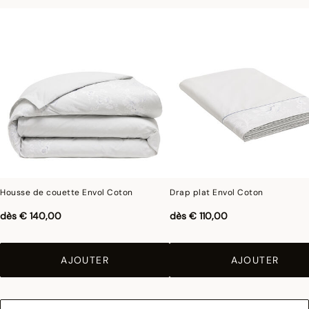
antitaches, tamponnez rapidement et légèrement avec une éponge humide pour
que le tissu ne soit pas taché. Ce film protecteur, invisible à l’œil et au toucher, a
une durée de vie d’environ 10 lavages en machine et se réactive grâce au
repassage.
Photographies :
les photographies sont les plus fidèles possibles mais ne peuvent
assurer une similitude parfaite avec le produit vendu, notamment en ce qui
concerne les coul
eurs.
Housse de couette Envol Coton
Drap plat Envol Coton
dès
€ 140,00
dès
€ 110,00
AJOUTER
AJOUTER