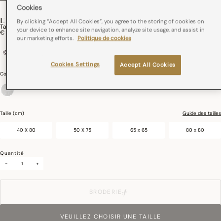
Cookies
ENVOL
By clicking “Accept All Cookies”, you agree to the storing of cookies on
Taie D'oreiller Envol Coton
your device to enhance site navigation, analyze site usage, and assist in
€ 45,00
our marketing efforts.
Politique de cookies
100% cotton
Impression Digitale
Bourdon contrasté
Cookies Settings
Accept All Cookies
Couleurs :
Crépuscule
sélectionné
Taille (cm)
Guide des tailles
40 X 80
50 X 75
65 x 65
80 x 80
Quantité
-
+
BRODERIE
VEUILLEZ CHOISIR UNE TAILLE