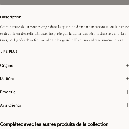
Description
Cette parure de lit vous plonge dans la quiétude d'un jardin japonais, où la nature
se dévoile en dentelle délicate, inspirée par la danse des hérons dans le vent. Les
taies, soulignées d'un fin bourdon bleu grisé, offrent un cadrage unique, créant
ainsi un havre de paix au style raffiné
LIRE PLUS
•Percale 118 fils/cm², 300TC
Origine
•Imprimée, recto et verso différents
•Fils peignés (longues fibres)
Matière
•Volants - 3 cm
•Bourdon contrasté
Broderie
On aime : le plateau Envol, parfaitement assorti à la parure, pour savourer vos
Avis Clients
petits déjeuners au lit avec élégance.
Afin de conserver leur éclat dans le temps et faciliter leur entretien, nous
appliquons sur certains de nos articles un traitement antitaches qui empêche
Complétez avec les autres produits de la collection
l’absorption des liquides. Lorsque vous renversez un liquide sur un set de table