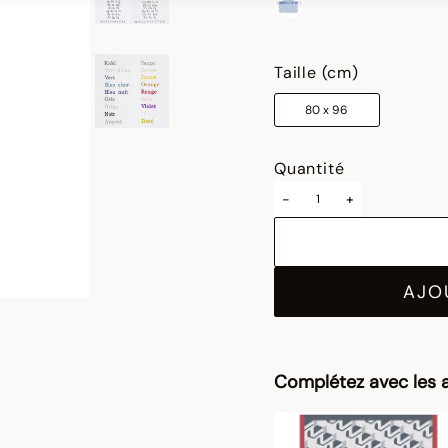
sélectionné
Taille (cm)
80 x 96
Quantité
-
+
AJO
Complétez avec les a