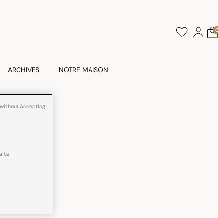
ARCHIVES
NOTRE MAISON
 without Accepting
on
site
rance