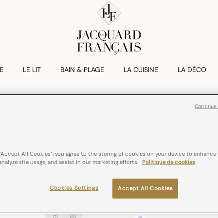
E
LE LIT
BAIN & PLAGE
LA CUISINE
LA DÉCO
Continue
ARC
Tablier Arc Cot
€ 55,00
“Accept All Cookies”, you agree to the storing of cookies on your device to enhance 
analyze site usage, and assist in our marketing efforts.
Politique de cookies
coton
Tissé en F
Cookies Settings
Accept All Cookies
Couleurs :
Bleu