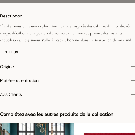
Description
"Évadez-vous dans une exploration nomade inspirée des cultures du monde, où
chaque détail ouvre la porte à de nouveaux horizons et promet des instants
inoubliables. Le glamour s'allie à l'esprit bohème dans un tourbillon de mix and
matchs débridés, où chaque motif devient le récit d'une aventure, tissant une
LIRE PLUS
atmosphère de convivialité et de rêverie.
Origine
•Fils peignés (longues fibres)
•Tissage Jacquard (chaîne et trame couleurs)
Matière et entretien
•Ourlets simples - 1 cm
Avis Clients
On aime : sa collection transversale, qui allie avec élégance table et cuisine, pour
offrir un univers raffiné et haut en couleur au cœur de la maison."
Complétez avec les autres produits de la collection
Photographies :
les photographies sont les plus fidèles possibles mais ne peuvent
assurer une similitude parfaite avec le produit vendu, notamment en ce qui
concerne les coul
eurs.