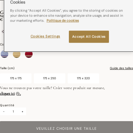
Cookies
By clicking “Accept All Cookies”, you agree to the storing of cookies on
GIPSY
your device to enhance site navigation, analyze site usage, and assist in
Nappe Enduite Gipsy Coton
€ 199,00
our marketing efforts.
Politique de cookies
100% coton
France
Enduction acrylique
Cookies Settings
Accept All Cookies
Couleurs :
Azur
sélectionné
Taille (cm)
Guide des tailles
175 x 175
175 x 250
175 x 320
Vous ne trouvez pas votre taille? Créer votre produit sur mesure,
cliquez ici
Quantité
-
+
VEUILLEZ CHOISIR UNE TAILLE