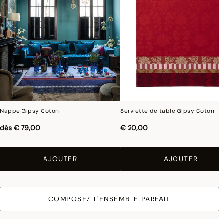
Enduction acrylique :
Nos produits enduits sont confectionnés en 100% coton et
recouverts de deux couches d’acrylique. Ce film protecteur, non collant, les rend
antitaches et déperlants. Les articles de linge de table enduits se nettoient avec
une éponge et ne doivent être lavés en machine que très occasionnellement.
Nappe Gipsy Coton
Serviette de table Gipsy Coton
dès
€ 79,00
€ 20,00
AJOUTER
AJOUTER
COMPOSEZ L'ENSEMBLE PARFAIT