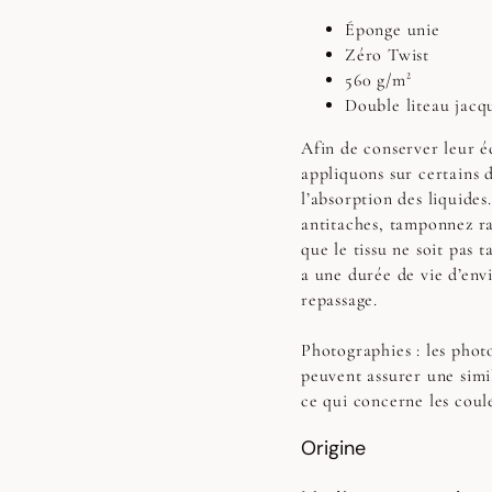
Éponge unie
Zéro Twist
560 g/m²
Double liteau jacq
Afin de conserver leur éc
appliquons sur certains 
l’absorption des liquides
antitaches, tamponnez r
que le tissu ne soit pas t
a une durée de vie d’env
repassage.
Photographies :
les photo
peuvent assurer une simi
ce qui concerne les coul
Origine