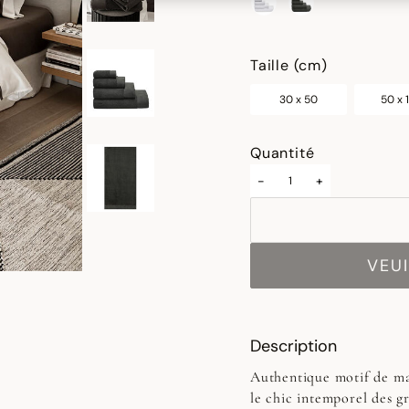
sélectionné
Taille (cm)
30 x 50
50 x 
Quantité
-
+
VEUI
Description
Authentique motif de ma
le chic intemporel des gr