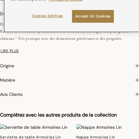
Description
Cookies Settings
Accept All Cookies
Elégant et intemporel ces plateaux en bois reflètent toute l?élégance à la française.
Rosaces et ornements spectaculaires en fond une pièce digne des plus grands
châteaux ! Très pratique avec des dimensions généreuses et des poignées.
58x52 cm
LIRE PLUS
Origine
Matière
Avis Clients
Complétez avec les autres produits de la collection
Serviette de table Armoiries Lin
Nappe Armoiries Lin