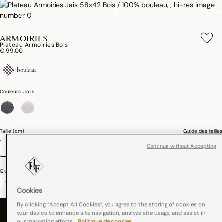
ARMOIRIES
Plateau Armoiries Bois
€ 99,00
bouleau
Couleurs :
Jais
sélectionné
Taille (cm)
Guide des tailles
Continue without Accepting
58 x 42
Quantité
-
+
Cookies
By clicking “Accept All Cookies”, you agree to the storing of cookies on
AJOUTER AU PANIER
–
€ 99,00
your device to enhance site navigation, analyze site usage, and assist in
our marketing efforts.
Politique de cookies