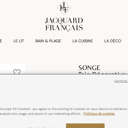
E
LE LIT
BAIN & PLAGE
LA CUISINE
LA DÉCO
SONGE
Taie Décorativ
Continue
€ 25,00
100% coton
“Accept All Cookies”, you agree to the storing of cookies on your device to enhance 
analyze site usage, and assist in our marketing efforts.
Politique de cookies
Couleurs :
Amour