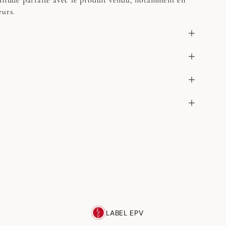
litude parfaite avec le produit vendu, notamment en
eurs.
LABEL EPV