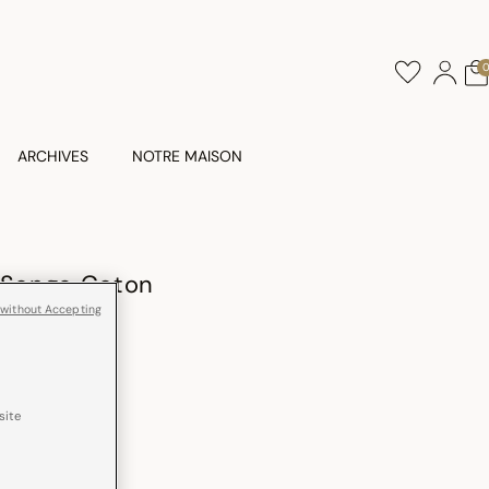
ARCHIVES
NOTRE MAISON
e Songe Coton
 without Accepting
site