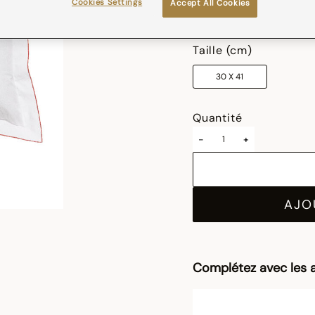
Cookies Settings
Accept All Cookies
sélectionné
Taille (cm)
30 X 41
Quantité
-
+
AJO
Complétez avec les a