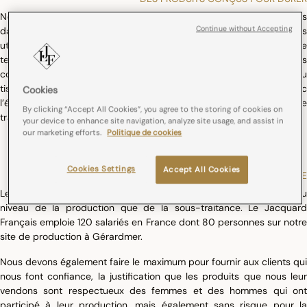
Notre crédo est depuis toujours de fabriquer des produits durables
Continue without Accepting
dans le temps. La qualité des matières et des colorants que nous
utilisons nous permet de vous garantir une qualité stable dans le
temps, sans déformation des tissus ni effacement des motifs. Les
collections Le Jacquard Français se distinguent par la finesse du
tissage et la richesse des motifs ; elles traversent les années avec
Cookies
l’élégance comme identité première. Nos produits peuvent ainsi être
By clicking “Accept All Cookies”, you agree to the storing of cookies on
transmis de génération en génération.
your device to enhance site navigation, analyze site usage, and assist in
our marketing efforts.
Politique de cookies
Cookies Settings
Accept All Cookies
UNE PRODUCTION PLUS RESPONSABLE
Le Jacquard Français préserve l’emploi local au maximum tant au
niveau de la production que de la sous-traitance. Le Jacquard
Français emploie 120 salariés en France dont 80 personnes sur notre
site de production à Gérardmer.
Nous devons également faire le maximum pour fournir aux clients qui
nous font confiance, la justification que les produits que nous leur
vendons sont respectueux des femmes et des hommes qui ont
participé à leur production, mais également sans risque pour la