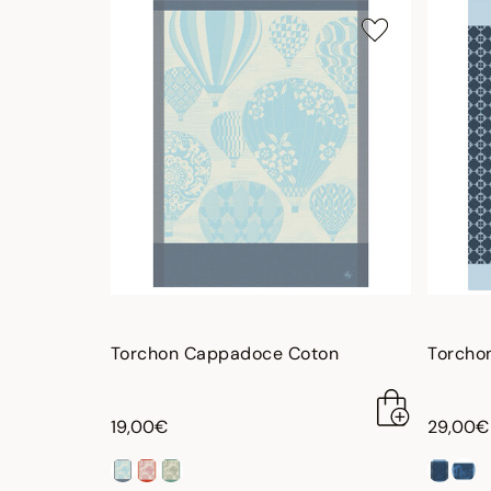
Torchon Cappadoce Coton
Torchon
19,00€
29,00€