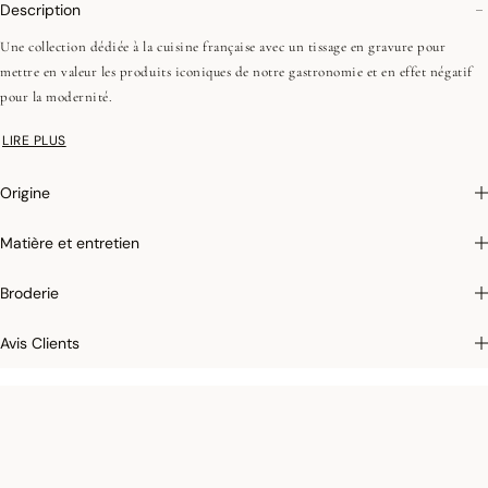
Description
Une collection dédiée à la cuisine française avec un tissage en gravure pour
mettre en valeur les produits iconiques de notre gastronomie et en effet négatif
pour la modernité.
En choisissant ce produit vous soutenez le fabriqué en France et contribuez aux
LIRE PLUS
actions permettant la valorisation du patrimoine du palais de l’Élysée, plus de
300 ans après sa construction
Origine
Matière et entretien
Broderie
Avis Clients