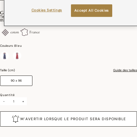
Cookies Settings
Accept All Cookies
GASTRONOMIE
Tablier Gastronomie Élysée Coton
89,00€
coton
France
Couleurs :
Bleu
sélectionné
Taille (cm)
Guide des tailles
90 x 96
Quantité
-
+
M’AVERTIR LORSQUE LE PRODUIT SERA DISPONIBLE