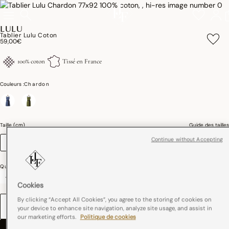
LULU
Tablier Lulu Coton
59,00€
100% coton
Tissé en France
Couleurs :
Chardon
sélectionné
Taille (cm)
Guide des tailles
Continue without Accepting
77 x 92
Quantité
-
+
Cookies
By clicking “Accept All Cookies”, you agree to the storing of cookies on
BRODERIE
your device to enhance site navigation, analyze site usage, and assist in
our marketing efforts.
Politique de cookies