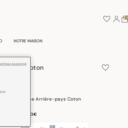
O
NOTRE MAISON
 without Accepting
ère-Pays Coton
site
Nappe Arrière-pays Coton
dès
189,00€
-
+