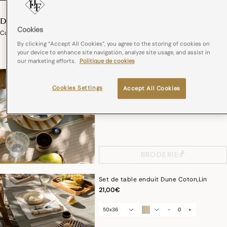
DUNE
Cookies
Collection Dune Coton, Lin
By clicking “Accept All Cookies”, you agree to the storing of cookies on
dès
229,00€
your device to enhance site navigation, analyze site usage, and assist in
our marketing efforts.
Politique de cookies
Nappe Dune Coton,Lin
dès
149,00€
Cookies Settings
Accept All Cookies
taille
-
+
BRODERIE
Set de table enduit Dune Coton,Lin
21,00€
50x36
-
+