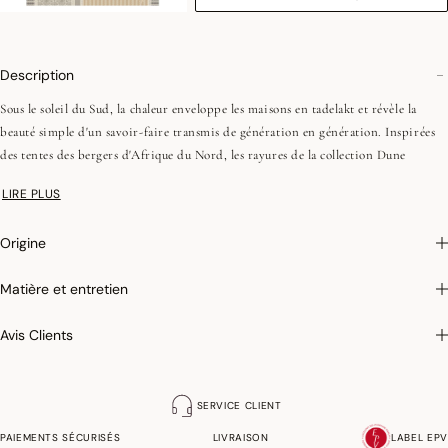
Description
Sous le soleil du Sud, la chaleur enveloppe les maisons en tadelakt et révèle la
beauté simple d'un savoir-faire transmis de génération en génération. Inspirées
des tentes des bergers d'Afrique du Nord, les rayures de la collection Dune
célèbrent cet héritage ancestral. Les nuances de sable et de bleu profond
LIRE PLUS
restituent la lumière et le mouvement doux des dunes. Composée à 61 % de fils «
Re-Fil » issus de nos chutes de production, la collection Dune allie élégance et
Origine
démarche durable.
Dont 61% de fils "Re-Fil" : 50% de fibres de coton recyclés et 50% de coton
Matière et entretien
vierge
Avis Clients
On aime : sa collection transversale qui offre un univers à la fois raffiné et
décontracté, au cœur de la maison.
SERVICE CLIENT
Photographies :
les photographies sont les plus fidèles possibles mais ne peuvent
PAIEMENTS SÉCURISÉS
LIVRAISON
LABEL EPV