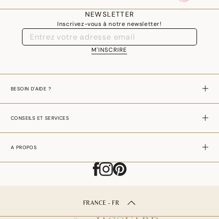
assurer une similitude parfaite avec le produit vendu, notamment en ce qui
NEWSLETTER
concerne les coul
eurs.
Inscrivez-vous à notre newsletter!
M'INSCRIRE
BESOIN D'AIDE ?
CONSEILS ET SERVICES
A PROPOS
FRANCE - FR