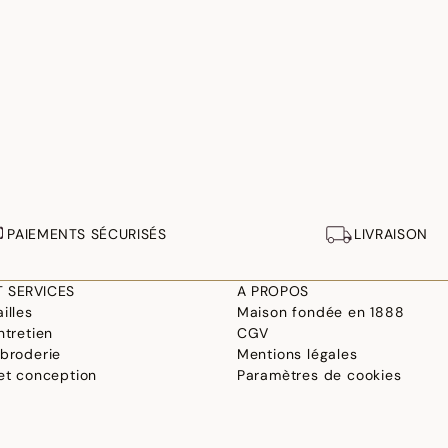
PAIEMENTS SÉCURISÉS
LIVRAISON
T SERVICES
A PROPOS
illes
Maison fondée en 1888
ntretien
CGV
 broderie
Mentions légales
 et conception
Paramètres de cookies
linge
Déclaration d'accessibilité