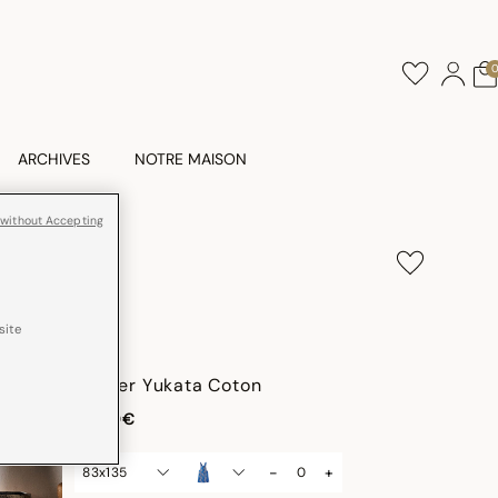
ARCHIVES
NOTRE MAISON
 without Accepting
ta Coton
site
Tablier Yukata Coton
75,00€
-
+
83x135