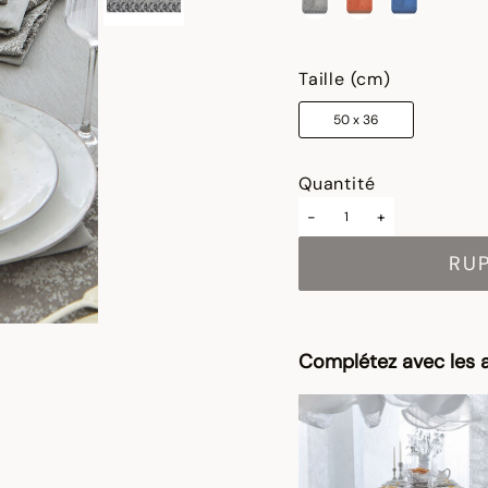
sélectionné
Taille (cm)
50 x 36
Quantité
-
+
RU
Complétez avec les a