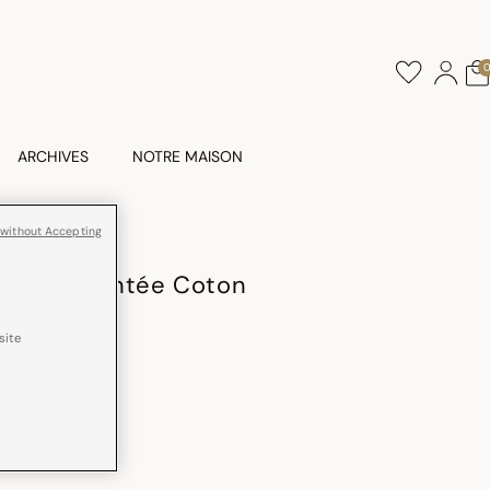
ARCHIVES
NOTRE MAISON
 without Accepting
TÉE
orêt Enchantée Coton
site