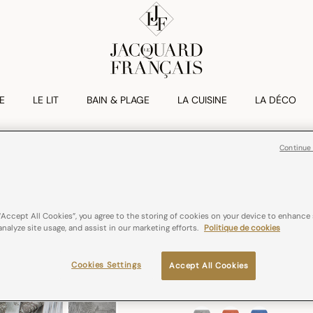
E
LE LIT
BAIN & PLAGE
LA CUISINE
LA DÉCO
Continue
FORÊT ENCHAN
Set De Table F
Réduction de
à
11,70 €
19,50 €
“Accept All Cookies”, you agree to the storing of cookies on your device to enhance 
analyze site usage, and assist in our marketing efforts.
Politique de cookies
coton
France
Cookies Settings
Accept All Cookies
Couleurs :
Argent