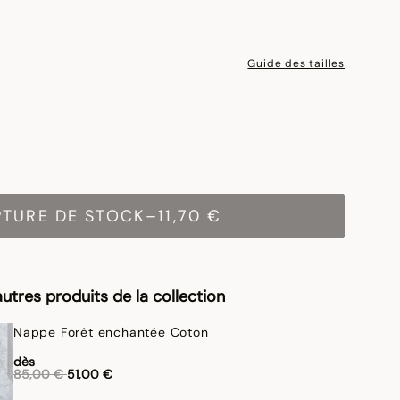
Guide des tailles
PTURE DE STOCK
–
11,70 €
utres produits de la collection
Nappe Forêt enchantée Coton
dès
Réduction de
à
85,00 €
51,00 €