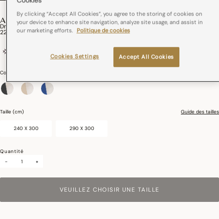
Cookies
By clicking “Accept All Cookies”, you agree to the storing of cookies on
APPARAT
your device to enhance site navigation, analyze site usage, and assist in
Drap Plat Apparat Coton
our marketing efforts.
Politique de cookies
225,00 €
100% coton
Cookies Settings
Accept All Cookies
Couleurs :
Fusain
sélectionné
Taille (cm)
Guide des tailles
240 X 300
290 X 300
Quantité
-
+
VEUILLEZ CHOISIR UNE TAILLE