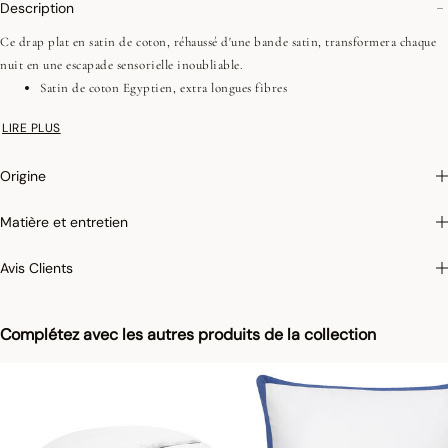
Description
Ce drap plat en satin de coton, réhaussé d'une bande satin, transformera chaque
nuit en une escapade sensorielle inoubliable.
Satin de coton Egyptien, extra longues fibres
157 fils/cm2, 400 TC
LIRE PLUS
Ourlet 10 cm avec ruban satin de 2 cm
Origine
On aime : Le coton égyptien assure une incroyable sensation de douceur et de
Matière et entretien
fraîcheur. Il apporte également une résistance pour un linge de lit plus durable
dans le temps.
Avis Clients
Photographies :
les photographies sont les plus fidèles possibles mais ne peuvent
assurer une similitude parfaite avec le produit vendu, notamment en ce qui
Complétez avec les autres produits de la collection
concerne les coul
eurs.