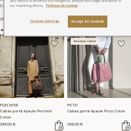
your device to enhance site navigation, analyze site usage, and assist in
Cabas porté épaule Pivoine Coton
Cabas porté épaule Paysage
our marketing efforts.
Politique de cookies
Coton
299,00 €
299,00 €
Cookies Settings
Accept All Cookies
Nouveau coloris
PERCHOIR
PICTO
Cabas porté épaule Perchoir
Cabas porté épaule Picto Coton
Coton
299,00 €
299,00 €