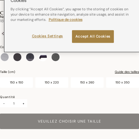
Cookies
By clicking “Accept All Cookies”, you agree to the storing of cookies on
CLUB
your device to enhance site navigation, analyze site usage, and assist in
Nappe Club Coton
our marketing efforts.
Politique de cookies
Réduction de
à
189,00 €
113,40 €
89% coton / 11% lin
France
Cookies Settings
Accept All Cookies
Couleurs :
Albâtre
sélectionné
Taille (cm)
Guide des tailles
150 x 150
150 x 220
150 x 260
150 x 350
Quantité
-
+
VEUILLEZ CHOISIR UNE TAILLE