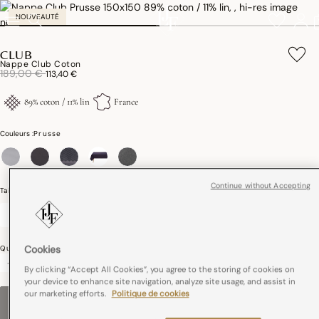
NOUVEAUTÉ
CLUB
Nappe Club Coton
Réduction de
à
189,00 €
113,40 €
89% coton / 11% lin
France
Couleurs :
Prusse
sélectionné
Continue without Accepting
Taille (cm)
Guide des tailles
150 x 150
150 x 220
150 x 260
150 x 350
Cookies
Quantité
-
+
By clicking “Accept All Cookies”, you agree to the storing of cookies on
your device to enhance site navigation, analyze site usage, and assist in
our marketing efforts.
Politique de cookies
VEUILLEZ CHOISIR UNE TAILLE