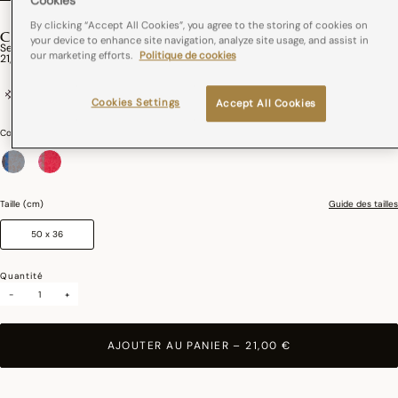
Cookies
By clicking “Accept All Cookies”, you agree to the storing of cookies on
COTTAGE
your device to enhance site navigation, analyze site usage, and assist in
Set De Table Enduit Cottage Coton
our marketing efforts.
Politique de cookies
21,00 €
100% coton
France
Enduction acrylique
Cookies Settings
Accept All Cookies
Couleurs :
Cosy
sélectionné
Taille (cm)
Guide des tailles
50 x 36
Quantité
-
+
AJOUTER AU PANIER
–
21,00 €