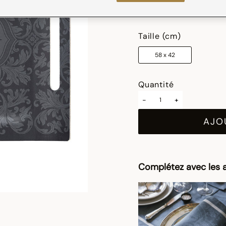
sélectionné
Taille (cm)
58 x 42
Quantité
-
+
AJO
Complétez avec les a