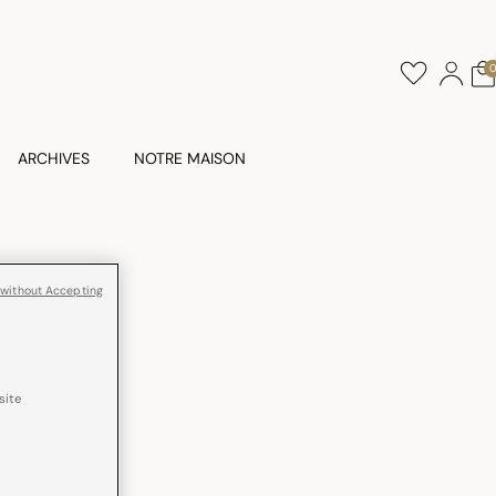
ARCHIVES
NOTRE MAISON
es Bois
 without Accepting
site