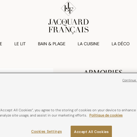
E
LE LIT
BAIN & PLAGE
LA CUISINE
LA DÉCO
ARMOIRIES
Plateau Armoiri
Continue
99,00 €
bouleau
“Accept All Cookies”, you agree to the storing of cookies on your device to enhance 
analyze site usage, and assist in our marketing efforts.
Politique de cookies
Couleurs :
Jais
Cookies Settings
Accept All Cookies