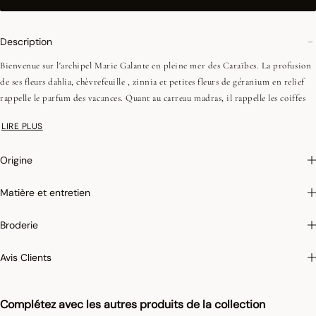
Description
Bienvenue sur l'archipel Marie Galante en pleine mer des Caraïbes. La profusion
de ses fleurs dahlia, chèvrefeuille , zinnia et petites fleurs de géranium en relief
rappelle le parfum des vacances. Quant au carreau madras, il rappelle les coiffes
des femmes créoles.
LIRE PLUS
Photographies :
les photographies sont les plus fidèles possibles mais ne peuvent
Origine
assurer une similitude parfaite avec le produit vendu, notamment en ce qui
concerne les coul
eurs.
Matière et entretien
Pour limiter le rétrécissement du coton au lavage, Le Jacquard Français applique
le traitement spécifique Irretrex qui minimiser les réactions des fibres de coton
Broderie
naturel au lavage. Notre coton reste stable dans le temps et nos tissus conservent
leurs proportions au fil du temps pour vous donner entière satisfaction.
Avis Clients
Complétez avec les autres produits de la collection