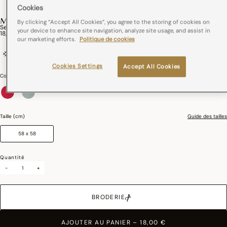
Cookies
MARIE-GALANTE
By clicking “Accept All Cookies”, you agree to the storing of cookies on
Serviette De Table Marie-Galante Coton
your device to enhance site navigation, analyze site usage, and assist in
18,00 €
our marketing efforts.
Politique de cookies
100% coton
France
Cookies Settings
Accept All Cookies
Couleurs :
Flamboyant
sélectionné
Taille (cm)
Guide des tailles
58 x 58
Quantité
-
+
BRODERIE
AJOUTER AU PANIER
–
18,00 €