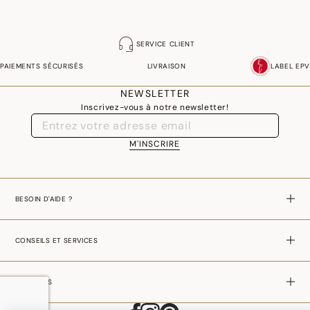
Photographies :
les photographies sont les plus fidèles possibles mais ne peuvent
assurer une similitude parfaite avec le produit vendu, notamment en ce qui
concerne les coul
eurs.
SERVICE CLIENT
Pour un confort optimum d’utilisation de nos sets de tables nous appliquons un
PAIEMENTS SÉCURISÉS
LIVRAISON
LABEL EPV
traitement antiglisse à leur surface de contact. Parfaitement stable, on ne craint
aucun dérapage. La table reste parfaitement tenue tout au long du repas.
NEWSLETTER
Inscrivez-vous à notre newsletter!
M'INSCRIRE
BESOIN D'AIDE ?
CONSEILS ET SERVICES
A PROPOS