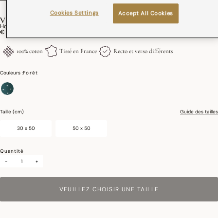
Cookies Settings
Accept All Cookies
VAGABONDE
Housse De Coussin Vagabonde Coton
€ 25,00
100% coton
Tissé en France
Recto et verso différents
Couleurs :
Forêt
sélectionné
Taille (cm)
Guide des tailles
30 x 50
50 x 50
Quantité
-
+
VEUILLEZ CHOISIR UNE TAILLE