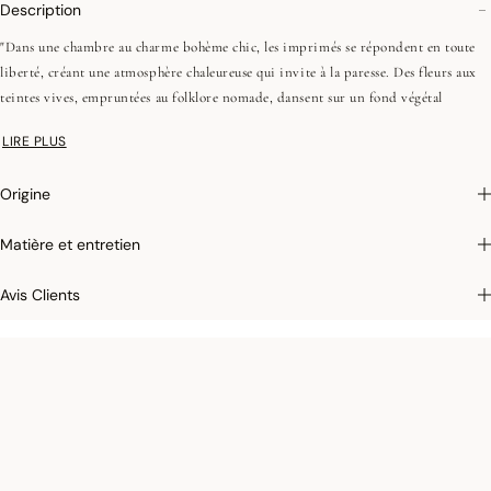
Description
"Dans une chambre au charme bohème chic, les imprimés se répondent en toute
liberté, créant une atmosphère chaleureuse qui invite à la paresse. Des fleurs aux
teintes vives, empruntées au folklore nomade, dansent sur un fond végétal
profond. Une large rayure bayadère, animée de vert jade, vient rythmer
LIRE PLUS
l'ensemble et affirmer l'esprit de voyage. Une parure solaire et libre, véritable
ode à l'évasion.
Origine
•Fibres flammées
Matière et entretien
•Gaze de coton
•Jacquard tissé teint
Avis Clients
•Recto et verso différents
•Ourlet rentré
•Zip invisible
On aime : l'esprit bohème chic et solaire de cette collection Vagabonde, qui
associe parure de lit, coussins, couture point et kimonos pour un total look
chaleureux et libre."