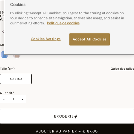
Cookies
INSTANT BUCOLIQUE
By clicking “Accept All Cookies”, you agree to the storing of cookies on
Chemin De Table Instant Bucolique Lin
your device to enhance site navigation, analyze site usage, and assist in
€ 87,00
our marketing efforts.
Politique de cookies
100% lin
France
Repassage facile
Cookies Settings
Accept All Cookies
Couleurs :
Bleuet
sélectionné
Taille (cm)
Guide des tailles
50 x 150
Quantité
-
+
BRODERIE
AJOUTER AU PANIER
–
€ 87,00