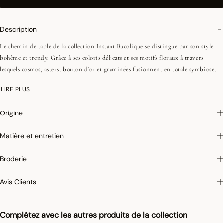
Description
Le chemin de table de la collection Instant Bucolique se distingue par son style
bohème et trendy. Grâce à ses coloris délicats et ses motifs floraux à travers
lesquels cosmos, asters, bouton d'or et graminées fusionnent en totale symbiose,
celui-ci rehaussera avec panache votre décoration de table. Pour un look 100 %
LIRE PLUS
champêtre et élégant, vous pouvez aussi compléter le look de votre table avec nos
serviettes de table de la même collection !
Origine
Photographies :
les photographies sont les plus fidèles possibles mais ne peuvent
Matière et entretien
assurer une similitude parfaite avec le produit vendu, notamment en ce qui
concerne les coul
eurs.
Broderie
Avis Clients
Complétez avec les autres produits de la collection