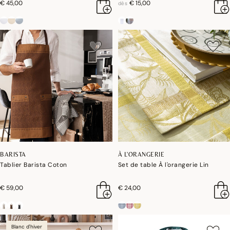
€ 45,00
€ 15,00
dès
BARISTA
À L'ORANGERIE
Tablier Barista Coton
Set de table À l'orangerie Lin
€ 59,00
€ 24,00
Blanc d'hiver