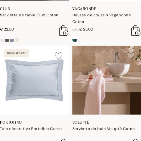
CLUB
VAGABONDE
Serviette de table Club Coton
Housse de coussin Vagabonde
Coton
€ 22,00
€ 25,00
dès
+1
Blanc d'hiver
PORTOFINO
VOLUPTÉ
Taie décorative Portofino Coton
Serviette de bain Volupté Coton