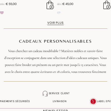
€ 55,00
€ 45,00
dès
dès
VOIR PLUS
CADEAUX PERSONNALISABLES
Vous cherchez un cadeau inoubliable ? Matières nobles et savoir-faire
d’exception se conjuguent dans une sélection d’idées cadeaux uniques. Vous
pouvez faire broder un prénom ou un petit mot jusqu’à 15 caractères. Vous
avez le choix entre quatre écritures et 18 coloris, vous trouverez forcément
le présent qui émerveillera vos proches !
La broderie est réalisée par nos soins dans notre manufacture de Gérardmer.
SERVICE CLIENT
Vous avez juste à rajouter cette option à votre article, directement depuis la
PAIEMENTS SÉCURISÉS
LIVRAISON
LABEL EPV
fiche produit. Une fois votre broderie enregistrée, vous pouvez ajouter votre
article au panier.