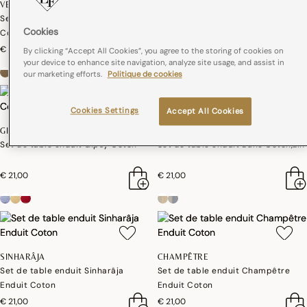
VEGETAL MOOD
ALEGRIA
Set de table enduit Vegetal mood
Set de table enduit Alegria Coton
Cookies
Coton
€ 19,00
€ 24,00
By clicking “Accept All Cookies”, you agree to the storing of cookies on
your device to enhance site navigation, analyze site usage, and assist in
+4
our marketing efforts.
Politique de cookies
Cookies Settings
Accept All Cookies
GIPSY
DUNE
Set de table enduit Gipsy Coton
Set de table enduit Dune Coton,Lin
€ 21,00
€ 21,00
SINHARÂJA
CHAMPÊTRE
Set de table enduit Sinharâja
Set de table enduit Champêtre
Enduit Coton
Enduit Coton
€ 21,00
€ 21,00