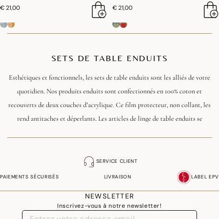
€ 21,00
€ 21,00
SETS DE TABLE ENDUITS
Esthétiques et fonctionnels, les sets de table enduits sont les alliés de votre
quotidien. Nos produits enduits sont confectionnés en 100% coton et
recouverts de deux couches d’acrylique. Ce film protecteur, non collant, les
rend antitaches et déperlants. Les articles de linge de table enduits se
nettoient avec une éponge et ne doivent être lavés en machine que très
occasionnellement.
SERVICE CLIENT
PAIEMENTS SÉCURISÉS
LIVRAISON
LABEL EPV
NEWSLETTER
Inscrivez-vous à notre newsletter!