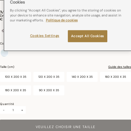
Cookies
By clicking “Accept All Cookies”, you agree to the storing of cookies on
MANUKA
your device to enhance site navigation, analyze site usage, and assist in
Drap Housse Manuka Coton
€ 75,00
our marketing efforts.
Politique de cookies
100% coton
Impression Digitale
Cookies Settings
Accept All Cookies
Couleurs :
Ciel
sélectionné
Taille (cm)
Guide des tailles
100 X 200 X 35
120 X 200 X 35
140 X 200 X 35
160 X 200 X 35
180 X 200 X 35
90 X 200 X 35
Quantité
-
+
VEUILLEZ CHOISIR UNE TAILLE