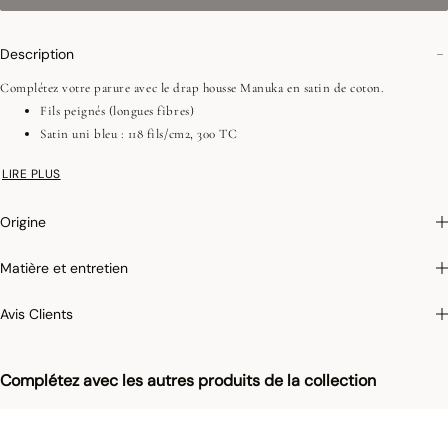
Description
Complétez votre parure avec le drap housse Manuka en satin de coton.
Fils peignés (longues fibres)
Satin uni bleu : 118 fils/cm2, 300 TC
Elastique aux 4 coins
LIRE PLUS
Origine
Photographies :
les photographies sont les plus fidèles possibles mais ne peuvent
assurer une similitude parfaite avec le produit vendu, notamment en ce qui
Matière et entretien
concerne les coul
eurs.
Avis Clients
Complétez avec les autres produits de la collection