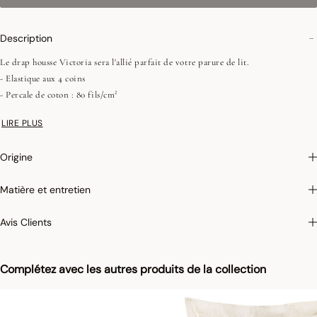
Description
Le drap housse Victoria sera l'allié parfait de votre parure de lit.
- Elastique aux 4 coins
- Percale de coton : 80 fils/cm²
LIRE PLUS
Photographies :
les photographies sont les plus fidèles possibles mais ne peuvent
assurer une similitude parfaite avec le produit vendu, notamment en ce qui
Origine
concerne les coul
eurs.
Matière et entretien
Avis Clients
Complétez avec les autres produits de la collection