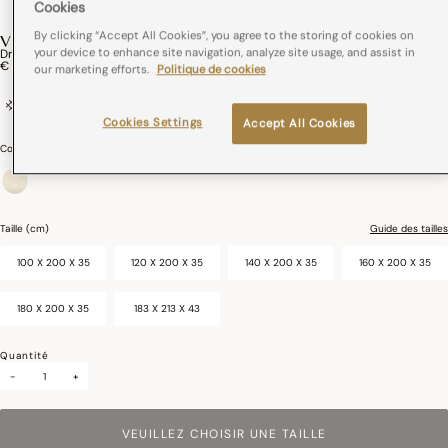
Cookies
By clicking “Accept All Cookies”, you agree to the storing of cookies on
VICTORIA
your device to enhance site navigation, analyze site usage, and assist in
Drap Housse Victoria Coton
€ 75,00
our marketing efforts.
Politique de cookies
50% coton / 50% lin
Cookies Settings
Accept All Cookies
Couleurs :
Jasmin
sélectionné
Taille (cm)
Guide des tailles
100 X 200 X 35
120 X 200 X 35
140 X 200 X 35
160 X 200 X 35
180 X 200 X 35
183 X 213 X 43
Quantité
-
+
VEUILLEZ CHOISIR UNE TAILLE