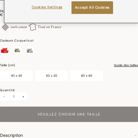
Cookies Settings
Accept All Cookies
Housse De Coussin Voyage Iconique Coton
€ 25,00
100% coton
Tissé en France
Couleurs :
Coquelicot
sélectionné
Taille (cm)
Guide des tailles
40 x 40
50 x 30
60 x 60
Quantité
-
+
VEUILLEZ CHOISIR UNE TAILLE
Description