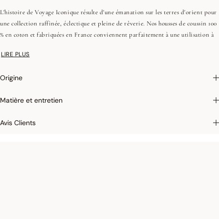
L'histoire de Voyage Iconique résulte d'une émanation sur les terres d'orient pour
une collection raffinée, éclectique et pleine de rêverie. Nos housses de coussin 100
% en coton et fabriquées en France conviennent parfaitement à une utilisation à
l'extérieur, car elles sont traitées TEFLON®.
LIRE PLUS
Une finition avec un surjet bourdon de couleur contrasté apporte la touche finale,
le twist de couleur pour un esprit déco.
Origine
Photographies :
les photographies sont les plus fidèles possibles mais ne peuvent
Matière et entretien
assurer une similitude parfaite avec le produit vendu, notamment en ce qui
concerne les coul
eurs.
Avis Clients