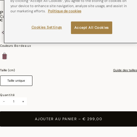
By clicking “Accept All Cookies”, you agree to the storing of cookies on
your device to enhance site navigation, analyze site usage, and assist in
our marketing efforts.
Politique de cookies
PIVOINE
Cabas Porté Main Pivoine Coton
€ 299,00
Cookies Settings
Accept All Cookies
coton / cuir
France
Couleurs :
Bordeaux
sélectionné
Taille (cm)
Guide des tailles
Taille unique
Quantité
-
+
AJOUTER AU PANIER
–
€ 299,00