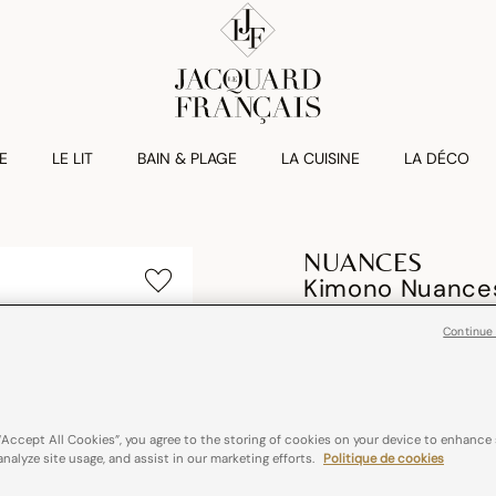
E
LE LIT
BAIN & PLAGE
LA CUISINE
LA DÉCO
NUANCES
Kimono Nuances
€ 149,00
Continue
50% Coton / 50% Lin
“Accept All Cookies”, you agree to the storing of cookies on your device to enhance 
Couleurs :
Blanc
analyze site usage, and assist in our marketing efforts.
Politique de cookies