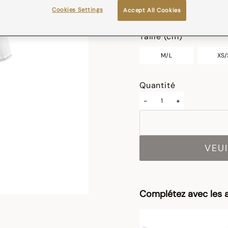
Cookies Settings
Accept All Cookies
sélectionné
Taille (cm)
M/L
XS/
Quantité
-
+
VEUI
Complétez avec les a