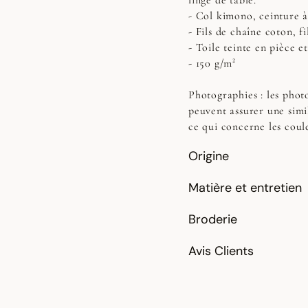
linge de table.
- Col kimono, ceinture à 
- Fils de chaîne coton, fi
- Toile teinte en pièce e
- 150 g/m²
Photographies :
les photo
peuvent assurer une simi
ce qui concerne les coul
Origine
Matière et entretien
Broderie
Avis Clients