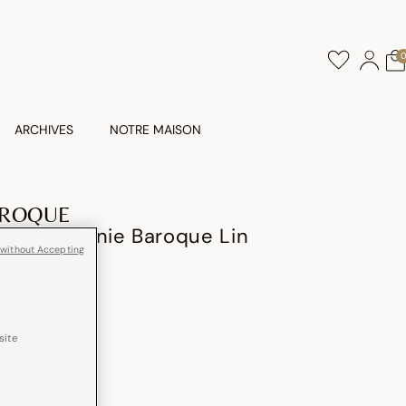
ARCHIVES
NOTRE MAISON
AROQUE
e Symphonie Baroque Lin
 without Accepting
site