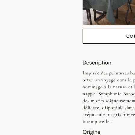
CO
Description
Inspirée des peintures b
offre un voyage dans le 
hommage à la nature et à 
nappe "Symphonie Baroque
des motifs soigneusement
délicate, disponible dan
crépuscule ou gris fumée)
intemporelles.
Origine