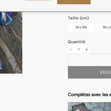
sélectionné
Taille (cm)
50 x 150
50 x 
Quantité
-
+
VEUI
Complétez avec les a