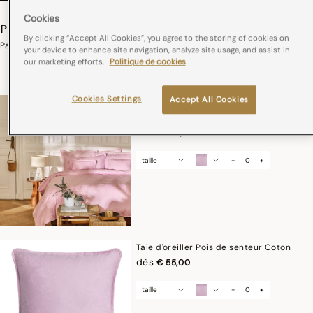
Cookies
POIS DE SENTEUR
By clicking “Accept All Cookies”, you agree to the storing of cookies on
Parure En Coton
your device to enhance site navigation, analyze site usage, and assist in
our marketing efforts.
Politique de cookies
dès
€ 150,00
Cookies Settings
Accept All Cookies
Housse de couette Pois de senteur
Coton
dès
€ 150,00
taille
-
+
Taie d'oreiller Pois de senteur Coton
dès
€ 55,00
taille
-
+