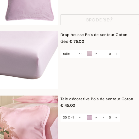
BRODERIE
Drap housse Pois de senteur Coton
dès
€ 75,00
taille
-
+
Taie décorative Pois de senteur Coton
€ 45,00
30 X 41
-
+