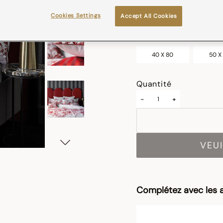
sélectionné
Cookies Settings
Accept All Cookies
Taille (cm)
40 X 80
50 X
Quantité
-
+
VEUI
Complétez avec les a