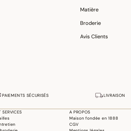
Matière
Broderie
Avis Clients
PAIEMENTS SÉCURISÉS
LIVRAISON
T SERVICES
A PROPOS
illes
Maison fondée en 1888
ntretien
CGV
 broderie
Mentions légales