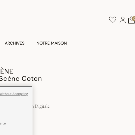
ARCHIVES
NOTRE MAISON
CÈNE
n Scène Coton
 without Accepting
poil
Impression Digitale
site