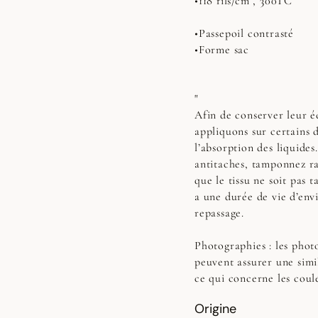
•118 fils/cm², 300TC
•Passepoil contrasté
•Forme sac
"
Afin de conserver leur éc
appliquons sur certains 
l’absorption des liquides
antitaches, tamponnez r
que le tissu ne soit pas t
a une durée de vie d’env
repassage.
Photographies :
les photo
peuvent assurer une simi
ce qui concerne les coul
Origine