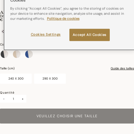
Cookies
By clicking “Accept All Cookies”, you agree to the storing of cookies on
APPARAT
your device to enhance site navigation, analyze site usage, and assist in
Drap Plat Apparat Coton
our marketing efforts.
Politique de cookies
€ 225,00
100% coton
Cookies Settings
Accept All Cookies
Couleurs :
Jaspe
sélectionné
Taille (cm)
Guide des tailles
240 X 300
290 X 300
Quantité
-
+
VEUILLEZ CHOISIR UNE TAILLE