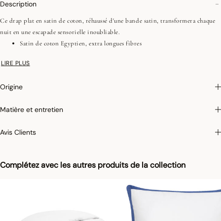
Description
Ce drap plat en satin de coton, réhaussé d'une bande satin, transformera chaque
nuit en une escapade sensorielle inoubliable.
Satin de coton Egyptien, extra longues fibres
157 fils/cm2, 400 TC
LIRE PLUS
Ourlet 10 cm avec ruban satin de 2 cm
Origine
On aime : Le coton égyptien assure une incroyable sensation de douceur et de
Matière et entretien
fraîcheur. Il apporte également une résistance pour un linge de lit plus durable
dans le temps.
Avis Clients
Photographies :
les photographies sont les plus fidèles possibles mais ne peuvent
assurer une similitude parfaite avec le produit vendu, notamment en ce qui
Complétez avec les autres produits de la collection
concerne les coul
eurs.