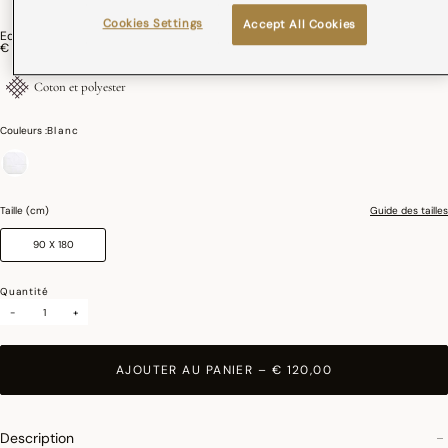
Cookies Settings
Accept All Cookies
Edredon Édredon Coton, Polyester
€ 120,00
Coton et polyester
Couleurs :
Blanc
sélectionné
Taille (cm)
Guide des tailles
90 X 180
Quantité
-
+
AJOUTER AU PANIER
–
€ 120,00
Description