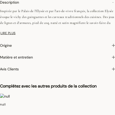
Description
Inspirée par le Palais de l'Élysée et par l'art-de-vivre français, la collection Elysée
évoque le vichy des guinguettes et les carreaux traditionnels des cuisines. Des jeux
de lignes et d'armures, pied de coq, natté et satin magnifient le savoir-faire du
tissage jacquard, et apportent modernité à la collection de linge d'office pour une
LIRE PLUS
cuisine dynamique et élégante!
Origine
Photographies :
les photographies sont les plus fidèles possibles mais ne peuvent
assurer une similitude parfaite avec le produit vendu, notamment en ce qui
Matière et entretien
concerne les coul
eurs.
Pour limiter le rétrécissement du coton au lavage, Le Jacquard Français applique
Avis Clients
le traitement spécifique Irretrex qui minimiser les réactions des fibres de coton
naturel au lavage. Notre coton reste stable dans le temps et nos tissus conservent
leurs proportions au fil du temps pour vous donner entière satisfaction.
Complétez avec les autres produits de la collection
null