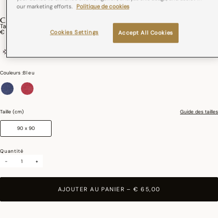
our marketing efforts.
Politique de cookies
COCO-RICO
Tablier Elysée Coton
€ 65,00
Cookies Settings
Accept All Cookies
coton
France
Couleurs :
Bleu
sélectionné
Taille (cm)
Guide des tailles
90 x 90
Quantité
-
+
AJOUTER AU PANIER
–
€ 65,00