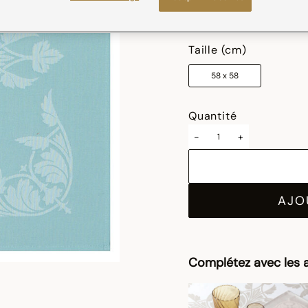
sélectionné
Taille (cm)
58 x 58
Quantité
-
+
AJO
Complétez avec les a