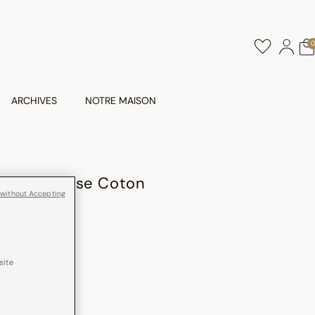
ARCHIVES
NOTRE MAISON
ble Syracuse Coton
 without Accepting
site