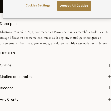
Cookies Settings
Accept All Cookies
AJOUTER AU PANIER
–
€ 67,00
Description
L'histoire d'Arrière-Pays, commence en Provence, sur les marchés ensoleillés. Un
tissage délicat ou s'entremêlent, fruits de la région, motifs géométriques et
ornementaux. Familiale, gourmande, et colorée, la table ressemble aux précieux
souvenirs de vacances.
LIRE PLUS
Origine
Matière et entretien
Broderie
Avis Clients