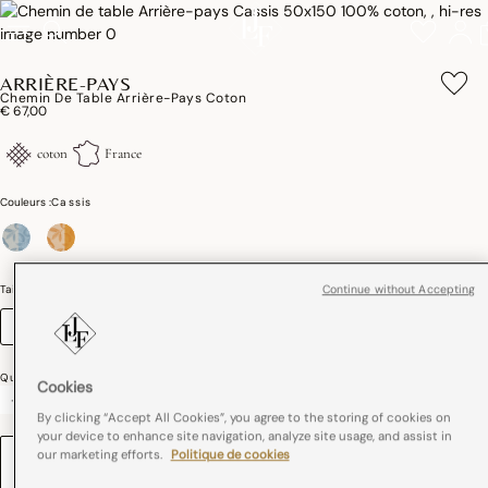
ARRIÈRE-PAYS
Chemin De Table Arrière-Pays Coton
€ 67,00
coton
France
Couleurs :
Cassis
sélectionné
Taille (cm)
Guide des tailles
Continue without Accepting
50 x 150
Quantité
Cookies
-
+
By clicking “Accept All Cookies”, you agree to the storing of cookies on
your device to enhance site navigation, analyze site usage, and assist in
our marketing efforts.
Politique de cookies
BRODERIE