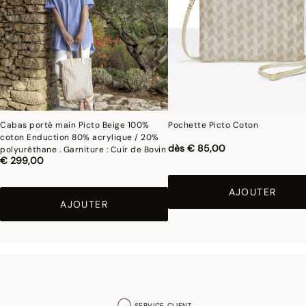
qui ne s'effaceront pas avec le temps. Un travail minutieux afin d'obtenir des
dessins fins et précis, comme une gravure. Le maroquinier ensuite met en forme
les articles grâce aux mains des artisans qui opèrent une magie délicate. De
l'assemblage des poignées à la couture de la ganse en cuir, tout est précision. Les
finitions soignées profèrent aux sacs un caractère luxueux, les coutures intérieures
sont gansées, le haut du sac est fini par un bord anglais en cuir. Les poignées sans
armatures pour une plus de souplesse et d'élégance, aux bordures fine
Cabas porté main Picto Beige 100%
Pochette Picto Coton
coton Enduction 80% acrylique / 20%
dès
€ 85,00
polyuréthane . Garniture : Cuir de Bovin
€ 299,00
AJOUTER
AJOUTER
SERVICE CLIENT