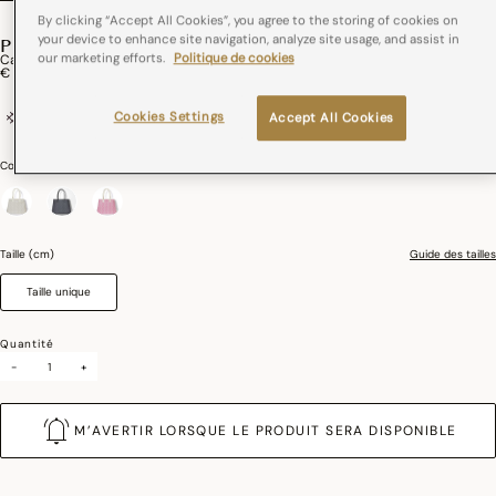
By clicking “Accept All Cookies”, you agree to the storing of cookies on
your device to enhance site navigation, analyze site usage, and assist in
PICTO
our marketing efforts.
Politique de cookies
Cabas Porté Épaule Picto Coton
€ 299,00
coton / cuir
France
Cookies Settings
Accept All Cookies
Couleurs :
Beige
sélectionné
Taille (cm)
Guide des tailles
Taille unique
Quantité
-
+
M’AVERTIR LORSQUE LE PRODUIT SERA DISPONIBLE