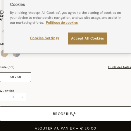
Cookies
DUNE
By clicking “Accept All Cookies”, you agree to the storing of cookies on
Serviette De Table Dune Coton,Lin
your device to enhance site navigation, analyze site usage, and assist in
€ 20,00
our marketing efforts.
Politique de cookies
Coton et lin
France
Coins onglets
Cookies Settings
Accept All Cookies
Couleurs :
Argan
sélectionné
Taille (cm)
Guide des tailles
50 x 50
Quantité
-
+
BRODERIE
AJOUTER AU PANIER
–
€ 20,00