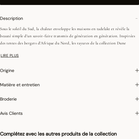
Description
Sous le soleil du Sud, la chaleur enveloppe les maisons en tadelakt et révèle la
beauté simple d'un savoir-faire transmis de génération en génération. Inspirées
des tentes des bergers d'Afrique du Nord, les rayures de la collection Dune
célèbrent cet héritage ancestral. Les nuances de sable et de bleu profond
LIRE PLUS
restituent la lumière et le mouvement doux des dunes. Composée à 61 % de fils «
Re-Fil » issus de nos chutes de production, la collection Dune allie élégance et
Origine
démarche durable.
Matière et entretien
•Dont 61% de fils "Re-Fil" : 50% de fibres de coton recyclés et 50% de coton vierge
Broderie
•Coins onglets - 1,5 cm
Avis Clients
On aime : sa collection transversale qui offre un univers à la fois raffiné et
décontracté, au cœur de la maison.
Complétez avec les autres produits de la collection
Photographies :
les photographies sont les plus fidèles possibles mais ne peuvent