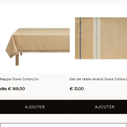
assurer une similitude parfaite avec le produit vendu, notamment en ce qui
concerne les coul
eurs.
Pour limiter le rétrécissement du coton au lavage, Le Jacquard Français applique
le traitement spécifique Irretrex qui minimiser les réactions des fibres de coton
naturel au lavage. Notre coton reste stable dans le temps et nos tissus conservent
leurs proportions au fil du temps pour vous donner entière satisfaction.
Nappe Dune Coton,Lin
Set de table enduit Dune Coton,
dès
€ 149,00
€ 21,00
AJOUTER
AJOUTER