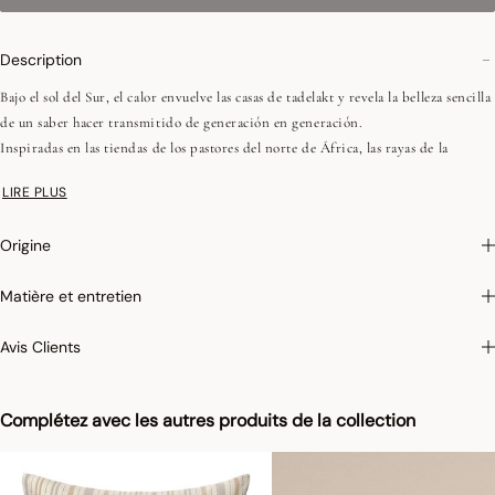
Description
Bajo el sol del Sur, el calor envuelve las casas de tadelakt y revela la belleza sencilla
de un saber hacer transmitido de generación en generación.
Inspiradas en las tiendas de los pastores del norte de África, las rayas de la
colección Dune celebran esta herencia ancestral.
LIRE PLUS
Los matices de arena y de azul profundo capturan la luz y el suave movimiento de
las dunas.
Origine
• Tejido teñido en hilo
Matière et entretien
• 140 g/m²
• Dobladillo simple de 10 cm
Avis Clients
Nos encanta: los motivos de inspiración étnica y los paisajes de oasis que
enriquecen el dormitorio con una colcha ligera y cojines que invitan a viajar.
Complétez avec les autres produits de la collection
Photographies :
les photographies sont les plus fidèles possibles mais ne peuvent
assurer une similitude parfaite avec le produit vendu, notamment en ce qui