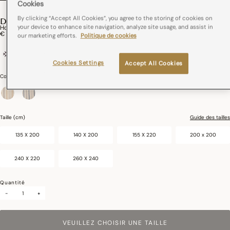
Cookies
By clicking “Accept All Cookies”, you agree to the storing of cookies on
DUNE
your device to enhance site navigation, analyze site usage, and assist in
Housse De Couette Dune Coton,Lin
€ 150,00
our marketing efforts.
Politique de cookies
Coton et lin
Cookies Settings
Accept All Cookies
Couleurs :
Argan
sélectionné
Taille (cm)
Guide des tailles
135 X 200
140 X 200
155 X 220
200 x 200
240 X 220
260 X 240
Quantité
-
+
VEUILLEZ CHOISIR UNE TAILLE