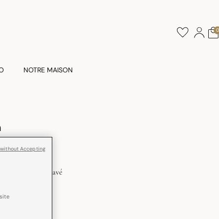
O
NOTRE MAISON
n
 without Accepting
t brut du fil
Lavé
site