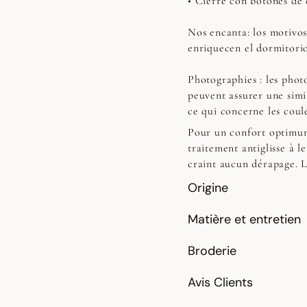
• Cierre con botones de
Nos encanta: los motivos 
enriquecen el dormitorio 
Photographies :
les photo
peuvent assurer une simi
ce qui concerne les coul
Pour un confort optimum 
traitement antiglisse à l
craint aucun dérapage. L
Origine
Matière et entretien
Broderie
Avis Clients