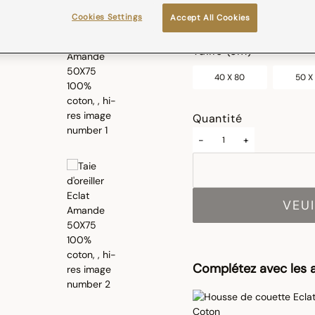
Cookies Settings
Accept All Cookies
sélectionné
Taille (cm)
40 X 80
50 X
Quantité
-
+
VEUI
Complétez avec les a