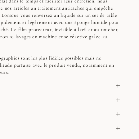
lat dans le temps et faciliter leur entretien, nous
de nos articles un traitement antitaches qui empêche
. Lorsque vous renversez un liquide sur un set de table
apidement et légèrement avec une éponge humide pour
aché. Ce film protecteur, invisible à l’œil et au toucher,
iron 10 lavages en machine et se réactive grâce au
graphies sont les plus fidèles possibles mais ne
litude parfaite avec le produit vendu, notamment en
eurs.