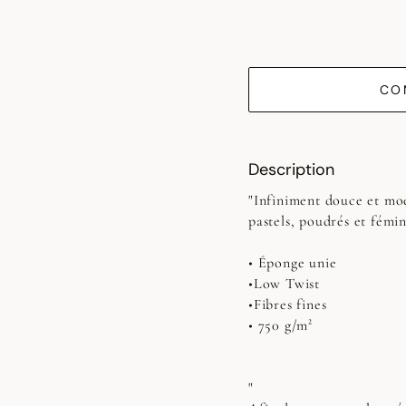
CO
Description
"Infiniment douce et moe
pastels, poudrés et fémin
• Éponge unie
•Low Twist
•Fibres fines
• 750 g/m²
"