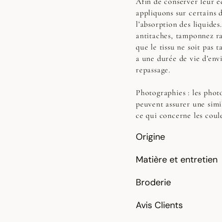
Afin de conserver leur éc
appliquons sur certains 
l’absorption des liquides
antitaches, tamponnez r
que le tissu ne soit pas t
a une durée de vie d’env
repassage.
Photographies :
les photo
peuvent assurer une simi
ce qui concerne les coul
Origine
Matière et entretien
Broderie
Avis Clients