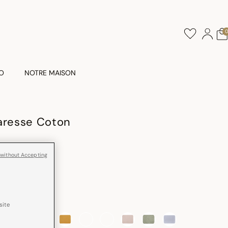
O
NOTRE MAISON
aresse Coton
 without Accepting
u Jacquard
site