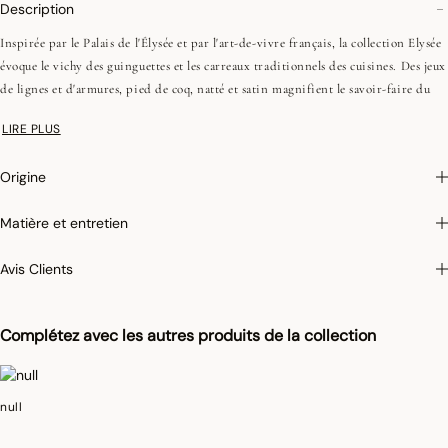
Description
Inspirée par le Palais de l'Élysée et par l'art-de-vivre français, la collection Elysée
évoque le vichy des guinguettes et les carreaux traditionnels des cuisines. Des jeux
de lignes et d'armures, pied de coq, natté et satin magnifient le savoir-faire du
tissage jacquard, et apportent modernité à la collection de linge d'office pour une
LIRE PLUS
cuisine dynamique et élégante!
Afin de conserver leur éclat dans le temps et faciliter leur entretien, nous
Origine
appliquons sur certains de nos articles un traitement antitaches qui empêche
l’absorption des liquides. Lorsque vous renversez un liquide sur un set de table
Matière et entretien
antitaches, tamponnez rapidement et légèrement avec une éponge humide pour
que le tissu ne soit pas taché. Ce film protecteur, invisible à l’œil et au toucher, a
Avis Clients
une durée de vie d’environ 10 lavages en machine et se réactive grâce au
repassage.
Complétez avec les autres produits de la collection
Photographies :
les photographies sont les plus fidèles possibles mais ne peuvent
assurer une similitude parfaite avec le produit vendu, notamment en ce qui
concerne les coul
eurs.
null