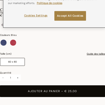
our marketing efforts.
Politique de cookies
COCO-RICO
Torchon Elysée Coton
€ 25,00
Cookies Settings
Accept All Cookies
coton
France
Couleurs :
Bleu
sélectionné
Taille (cm)
Guide des tailles
60 x 80
Quantité
-
+
AJOUTER AU PANIER
–
€ 25,00