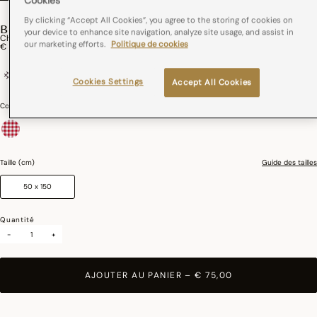
Cookies
By clicking “Accept All Cookies”, you agree to the storing of cookies on
BISTROT FRANÇAIS
your device to enhance site navigation, analyze site usage, and assist in
Chemin De Table Elysée Coton
our marketing efforts.
Politique de cookies
€ 75,00
coton
France
Cookies Settings
Accept All Cookies
Couleurs :
Rouge
sélectionné
Taille (cm)
Guide des tailles
50 x 150
Quantité
-
+
AJOUTER AU PANIER
–
€ 75,00