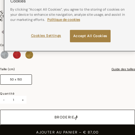
Cookies
By clicking “Accept All Cookies”, you agree to the storing of cookies on
SOUVERAINE
your device to enhance site navigation, analyze site usage, and assist in
Chemin De Table Souveraine Lin
our marketing efforts.
Politique de cookies
€ 87,00
100% lin
France
Repassage facile
Cookies Settings
Accept All Cookies
Couleurs :
Argent
sélectionné
Taille (cm)
Guide des tailles
50 x 150
Quantité
-
+
BRODERIE
AJOUTER AU PANIER
–
€ 87,00