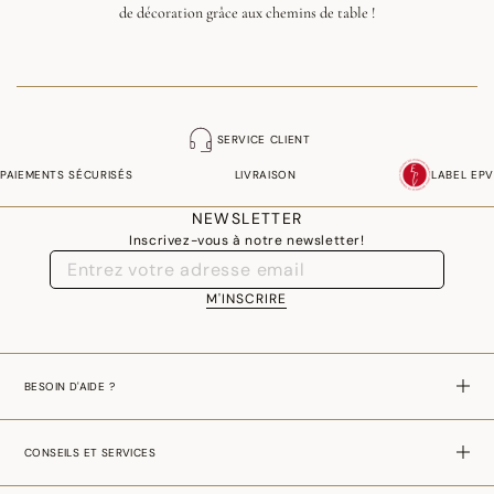
de décoration grâce aux chemins de table !
Chez Le Jacquard Français, notre sélection de chemins de table en coton
propose de nombreux modèles assortis et coordonnés, vous permettant de
trouver celui qui correspondra parfaitement à votre environnement.
SERVICE CLIENT
PAIEMENTS SÉCURISÉS
LIVRAISON
LABEL EPV
NEWSLETTER
Inscrivez-vous à notre newsletter!
M'INSCRIRE
BESOIN D'AIDE ?
CONSEILS ET SERVICES