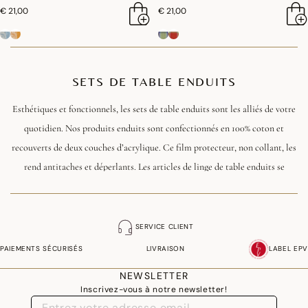
€ 21,00
€ 21,00
SETS DE TABLE ENDUITS
Esthétiques et fonctionnels, les sets de table enduits sont les alliés de votre
quotidien. Nos produits enduits sont confectionnés en 100% coton et
recouverts de deux couches d’acrylique. Ce film protecteur, non collant, les
rend antitaches et déperlants. Les articles de linge de table enduits se
nettoient avec une éponge et ne doivent être lavés en machine que très
occasionnellement.
SERVICE CLIENT
PAIEMENTS SÉCURISÉS
LIVRAISON
LABEL EPV
NEWSLETTER
Inscrivez-vous à notre newsletter!