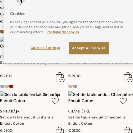
VEGETAL MOOD
ALEGRIA
Set de table enduit Vegetal mood
Set de table enduit Alegria Coton
Cookies
Coton
€ 19,00
€ 24,00
By clicking “Accept All Cookies”, you agree to the storing of cookies on
your device to enhance site navigation, analyze site usage, and assist in
+4
our marketing efforts.
Politique de cookies
Cookies Settings
Accept All Cookies
GIPSY
DUNE
Set de table enduit Gipsy Coton
Set de table enduit Dune Coton,Lin
€ 21,00
€ 21,00
SINHARÂJA
CHAMPÊTRE
Set de table enduit Sinharâja
Set de table enduit Champêtre
Enduit Coton
Enduit Coton
€ 21,00
€ 21,00