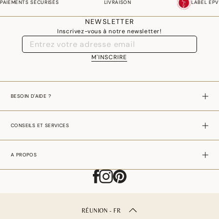
PAIEMENTS SÉCURISÉS
LIVRAISON
LABEL EPV
tout en offrant une absorption optimale de l'eau. Ils confèrent une douceur
exceptionnelle et vous offrent une expérience apaisante et relaxante à
NEWSLETTER
chaque fois que vous prenez votre douche ou votre bain.
Inscrivez-vous à notre newsletter!
DES GANTS DE TOILETTES AUX COLORIS
M'INSCRIRE
DOUX ET NATURELS
Nos gants de toilette en coton haut de gamme sont conçus pour offrir un
BESOIN D'AIDE ?
maximum de douceur et de confort à votre peau. Ils sont disponibles dans
des coloris naturels subtils, comme le beige et le blanc, pour s'adapter à
CONSEILS ET SERVICES
n'importe quelle décoration de salle de bain. Ils sont également très
absorbants et sont parfaits pour une utilisation quotidienne ainsi que des
A PROPOS
lavages réguliers.
NOS GANTS DE TOILETTE EN ÉPONGE
DISPONIBLES EN DE NOMBREUX COLORIS
RÉUNION - FR
ET MOTIFS