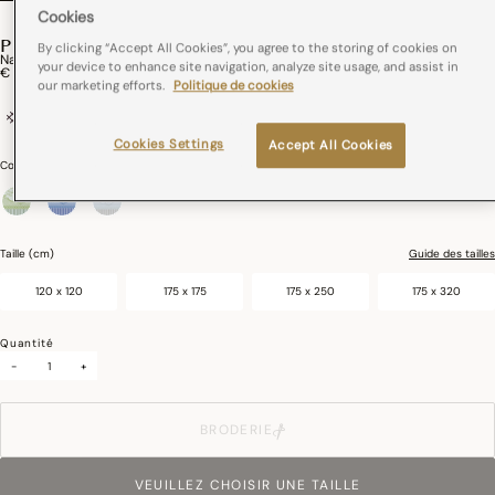
Cookies
PROMENADE IMPÉRIALE
By clicking “Accept All Cookies”, you agree to the storing of cookies on
Nappe Promenade Impériale Coton
your device to enhance site navigation, analyze site usage, and assist in
€ 79,00
our marketing efforts.
Politique de cookies
Coton
France
Cookies Settings
Accept All Cookies
Couleurs :
Nacre
sélectionné
Taille (cm)
Guide des tailles
120 x 120
175 x 175
175 x 250
175 x 320
Quantité
-
+
BRODERIE
VEUILLEZ CHOISIR UNE TAILLE