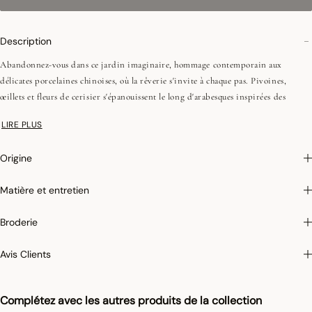
Description
Abandonnez-vous dans ce jardin imaginaire, hommage contemporain aux
délicates porcelaines chinoises, où la rêverie s'invite à chaque pas. Pivoines,
œillets et fleurs de cerisier s'épanouissent le long d'arabesques inspirées des
jardins baroques, tandis que des carpes ondulent paisiblement dans des bassins.
LIRE PLUS
Entre géométrie asiatique revisitée et poésie d'un décor sculptural, cette
collection diffuse un souffle de douceur et de délicatesse.
Origine
•Fils peignés (longues fibres)
Matière et entretien
•Tissage Jacquard (chaîne et trame couleurs)
•Coins onglets - 1,5 cm
Broderie
Avis Clients
Photographies :
les photographies sont les plus fidèles possibles mais ne peuvent
assurer une similitude parfaite avec le produit vendu, notamment en ce qui
concerne les coul
eurs.
Complétez avec les autres produits de la collection